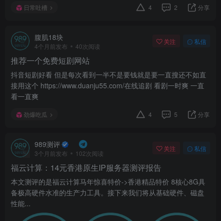
日常吐槽
4
2
分享
腹肌18块
关注
私信
4个月前发布
40次阅读
推荐一个免费短剧网站
抖音短剧好看 但是每次看到一半不是要钱就是要一直搜还不如直
接用这个 https://www.duanju55.com/在线追剧 看剧一时爽 一直
看一直爽
劲爆吃瓜
4
5
分享
989测评
关注
私信
3个月前发布
102次阅读
福云计算：14元香港原生IP服务器测评报告
本文测评的是福云计算马年惊喜特价->香港精品特价 8核心8G具
备极高硬件水准的生产力工具。接下来我们将从基础硬件、磁盘
性能...