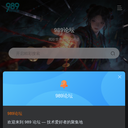
989论坛
闻听世界的闲言碎语
开启精彩搜索
加入官群
订阅本站
进入官方群聊与小伙伴们一起聊天吧
订阅本站内容，有最新的帖子会在tg进行通知你喔
989论坛
联系客服
注册账号
NEW
GO
对本站的任何问题都可以联系客服处理喔
跨快成为989的一员吧
989论坛
综合
版块
关注
热门
精华
问答
投票
最新回复
最高评分
欢迎来到 989 论坛 — 技术爱好者的聚集地