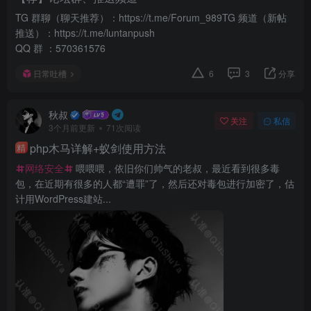
TG 群聊（聊天推荐）：https://t.me/Forum_989TG 频道（新帖
推送）：https://t.me/luntanpush
QQ 群 ：570361576
日常吐槽
6
3
分享
秋叔
关注
私信
3个月前更新
71次阅读
php木马详解+蚁剑使用方法
精
网络安全
喂喂喂，依旧你们帅气的老叔，最近看到很多毒
包，在近期有很多的人都“遭罪”了，然后还对毒包进行加密了，估
计用WordPress建站...