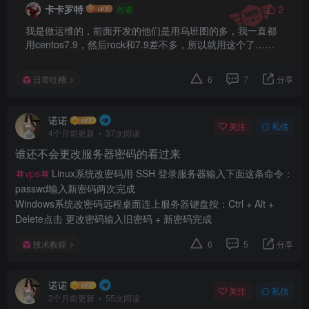
卡卡罗特
2
作者
我是做运维的，前面开发的他们是用乌班图的多，我一直都
用centos7.9，然后rock和7.9差不多，所以就用这个了……
日常吐槽
6
7
分享
诺诺
关注
私信
4个月前更新
37次阅读
谁还不会更改服务器密码的看过来
vps
Linux系统改密码用 SSH 登录服务器输入下面这条命令：
passwd输入新密码两次完成
Windows系统改密码远程桌面连上服务器键盘按：Ctrl + Alt +
Delete点击 更改密码输入旧密码 + 新密码完成
技术教程
6
5
分享
诺诺
关注
私信
2个月前更新
55次阅读