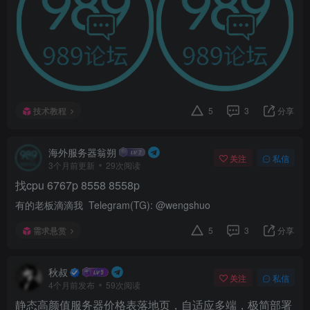
技术教程
5
3
分享
海外服务器翁朔
关注
私信
3个月前更新
29次阅读
找cpu 6767p 8558 8558p
有的老板滴滴我 Telegram(TG): @wengshuo
需求悬赏
5
3
分享
秋叔
关注
私信
4个月前发布
59次阅读
静态高颜值服务器价格表落地页，自适应多端，极简部署