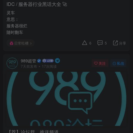
IDC / 服务器行业黑话大全 🚀
灵车
意思：
服务器很烂
随时翻车
日常吐槽
6
5
分享
989超管
关注
私信
7天前发布
17次阅读
【荐】论坛群、推送频道