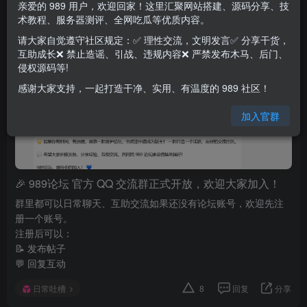
亲爱的 989 用户，欢迎回家！这里汇聚网站搭建、源码分享、技
术教程、服务器测评、全网吃瓜等优质内容。
989超管
关注
私信
12天前发布
12次阅读
请大家自觉遵守社区规定：✅ 理性交流，文明发言✅ 分享干货，
互助成长❌ 禁止造谣、引战、违规内容❌ 严禁发布木马、后门、
侵权源码等!
感谢大家支持，一起打造干净、实用、有温度的 989 社区！
加入官群
🎉 989论坛 官方 QQ 交流群正式开放，欢迎大家加入！
群里都可以日常聊天、互助交流如果还没有论坛账号，欢迎先注
册一个账号。
注册后可以：
📝 发布帖子
💬 回复互动
日常吐槽
8
回复
分享