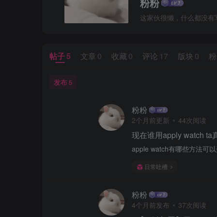
粉粉
这家伙很懒，什么都没有写.
帖子
5
文章
0
收藏
0
评论
17
版块
0
粉
发布
5
粉粉
2个月前更新
44次阅读
现在谁用apply watch
apple watch有哪
日常吐槽
粉粉
4个月前发布
37次阅读