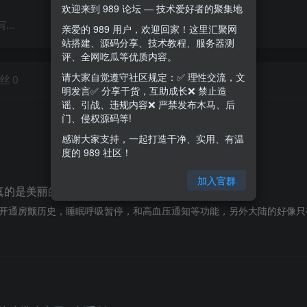
欢迎来到 989 论坛 — 技术爱好者的聚集地
..
亲爱的 989 用户，欢迎回家！这里汇聚网
站搭建、源码分享、技术教程、服务器测
评、全网吃瓜等优质内容。
请大家自觉遵守社区规定：✅ 理性交流，文
丝
0
明发言✅ 分享干货，互助成长❌ 禁止造
谣、引战、违规内容❌ 严禁发布木马、后
门、侵权源码等!
感谢大家支持，一起打造干净、实用、有温
度的 989 社区！
加入官群
 ta真的是美丽的废物吗？
些方法可以开通房颤历史，睡眠呼吸暂停，和高血压通知等功能，另外大陆的好