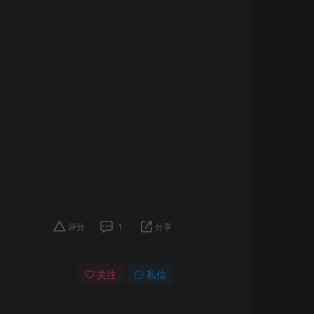
评分
1
分享
关注
私信