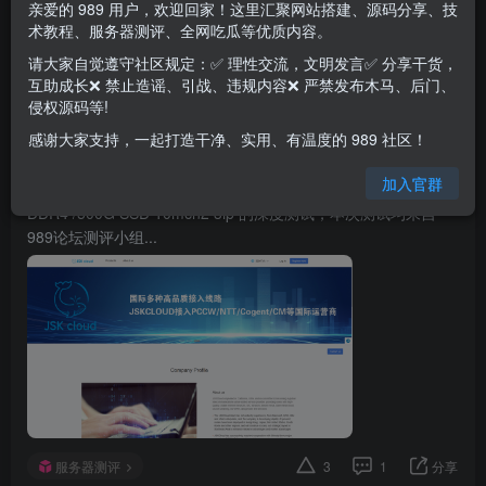
亲爱的 989 用户，欢迎回家！这里汇聚网站搭建、源码分享、技
术教程、服务器测评、全网吃瓜等优质内容。
发布
排序
0
请大家自觉遵守社区规定：✅ 理性交流，文明发言✅ 分享干货，
互助成长❌ 禁止造谣、引战、违规内容❌ 严禁发布木马、后门、
989测评
侵权源码等!
关注
私信
3个月前更新
92次阅读
感谢大家支持，一起打造干净、实用、有温度的 989 社区！
JSK机房物理服务器测评16核 32线程 双CPU
加入官群
针对JSK机房的528u/E5-2620v4(16核,32线程,双CPU) /32G
DDR4 /500G SSD 10mcn2 3ip 的深度测试，本次测试均来自
989论坛测评小组...
服务器测评
3
1
分享