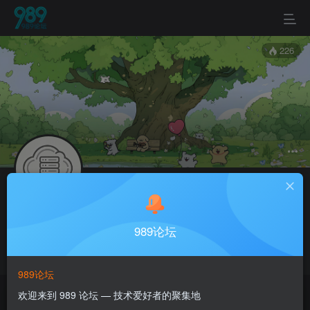
226
关注
私信
989测评
989论坛
989官方测评
Telegram
机房们都小心点，收你们来咯~
989论坛
欢迎来到 989 论坛 — 技术爱好者的聚集地
帖子
0
文章
0
收藏
0
评论
0
版块
0
粉丝
0