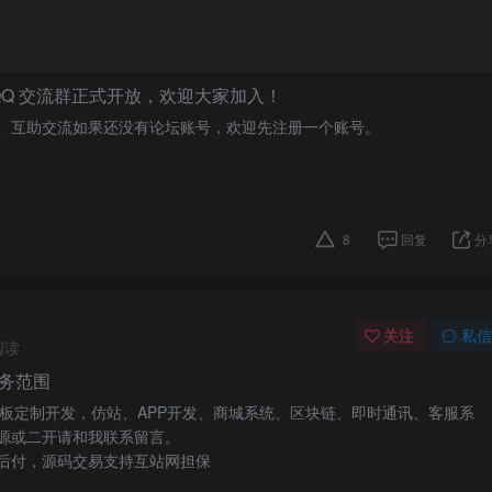
方 QQ 交流群正式开放，欢迎大家加入！
、互助交流如果还没有论坛账号，欢迎先注册一个账号。
8
回复
分
关注
私信
阅读
务范围
板定制开发，仿站、APP开发、商城系统、区块链、即时通讯、客服系
源或二开请和我联系留言。
后付，源码交易支持互站网担保