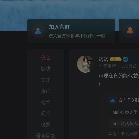
加入官群
进入官方群聊与小伙伴们一起聊天吧
综合
诺诺
昨天更新
7次阅读
版块
AI现在真的能代
关注
t
热门
参与PK投
精华
ai能代替人类
问答
ai不能代替人
投票
单选
长期有效
最新回复