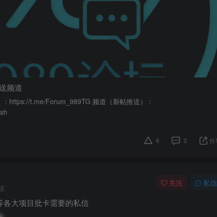
送频道
ttps://t.me/Forum_989TG 频道（新帖推送）：
ush
6
3
分
关注
私信
读
等等各大项目批卡需要的私信