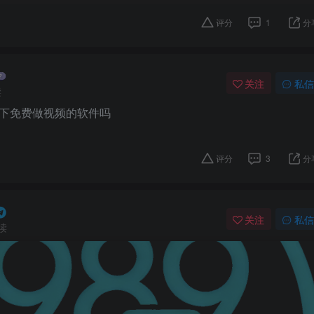
评分
1
分
关注
私信
读
下免费做视频的软件吗
评分
3
分
关注
私信
读