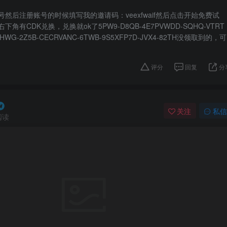
然后注册账号的时候填写我的邀请码：veexfwaif然后点击开始免费试
有CDK兑换，兑换就ok了5PW9-D8QB-4E7PVWDD-SQHQ-VTRT
FHWG-2Z5B-CECRVANC-6TWB-9S5XFP7D-JVX4-82TH没领取到的，可
评分
回复
分
关注
私信
阅读