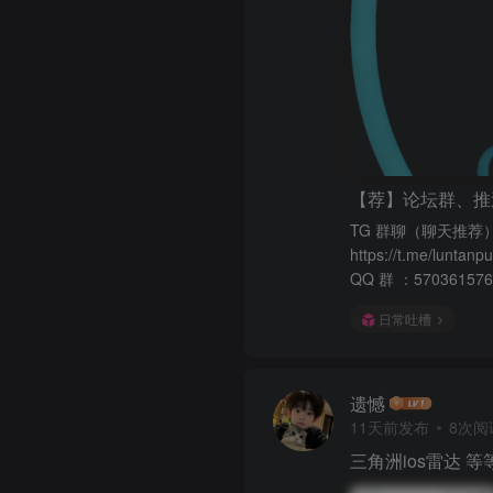
【荐】论坛群、推
TG 群聊（聊天推荐）：h
https://t.me/luntanp
QQ 群 ：570361576
日常吐槽
遗憾
11天前发布
8次阅
三角洲ios雷达 