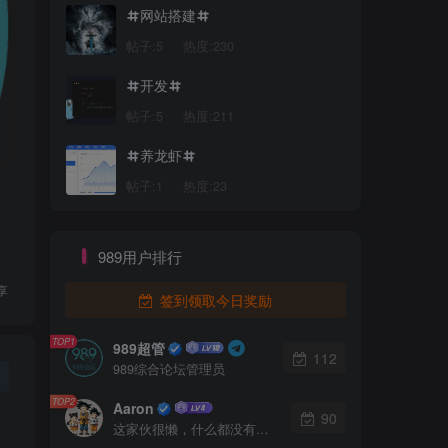
网站搭建
帖子:5
热度:230
开发
帖子:5
热度:211
养龙虾
帖子:1
热度:23
989用户排行
享
签到领取今日奖励
TOP1
989超管
112
989综合论坛管理员
TOP2
Aaron
90
这家伙很懒，什么都没有写...