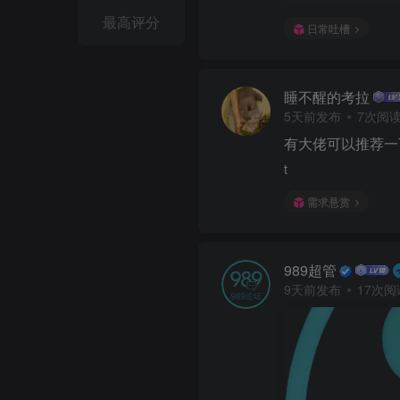
最高评分
日常吐槽
睡不醒的考拉
5天前发布
7次阅
有大佬可以推荐一
t
需求悬赏
989超管
9天前发布
17次阅