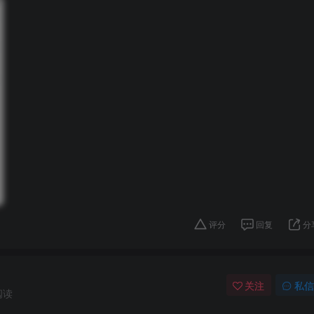
评分
回复
分
关注
私信
阅读