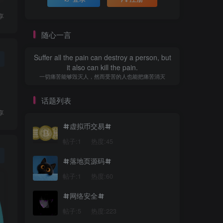
享
随心一言
Suffer all the pain can destroy a person, but
it also can kill the pain.
一切痛苦能够毁灭人，然而受苦的人也能把痛苦消灭
话题列表
享
虚拟币交易
帖子:1
热度:45
落地页源码
帖子:1
热度:60
网络安全
帖子:5
热度:223