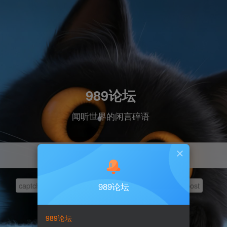
989论坛
闻听世界的闲言碎语
captcha
服务器
PUBG
测评
index
&type=post
989论坛
989论坛