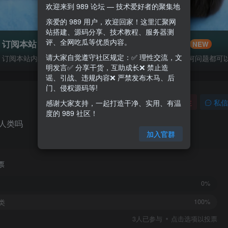
欢迎来到 989 论坛 — 技术爱好者的聚集地
亲爱的 989 用户，欢迎回家！这里汇聚网
站搭建、源码分享、技术教程、服务器测
评、全网吃瓜等优质内容。
订阅本站
联系客服
NEW
请大家自觉遵守社区规定：✅ 理性交流，文
订阅本站内容，有最新的帖子会在tg进行通知你喔
明发言✅ 分享干货，互助成长❌ 禁止造
谣、引战、违规内容❌ 严禁发布木马、后
门、侵权源码等!
关注
私信
感谢大家支持，一起打造干净、实用、有温
度的 989 社区！
替人类吗
加入官群
票
0%
类
100%
3
人已参与
点击选项以投票