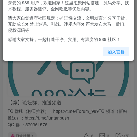
亲爱的 989 用户，欢迎回家！这里汇聚网站搭建、源码分享、技
术教程、服务器测评、全网吃瓜等优质内容。
发布
排序
2
请大家自觉遵守社区规定：✅ 理性交流，文明发言✅ 分享干货，
互助成长❌ 禁止造谣、引战、违规内容❌ 严禁发布木马、后门、
989超管
侵权源码等!
关注
私信
9天前发布
17次阅读
感谢大家支持，一起打造干净、实用、有温度的 989 社区！
加入官群
【荐】论坛群、推送频道
TG 群聊（聊天推荐）：https://t.me/Forum_989TG 频道（新帖
推送）：https://t.me/luntanpush
QQ 群 ：570361576
日常吐槽
6
3
分享