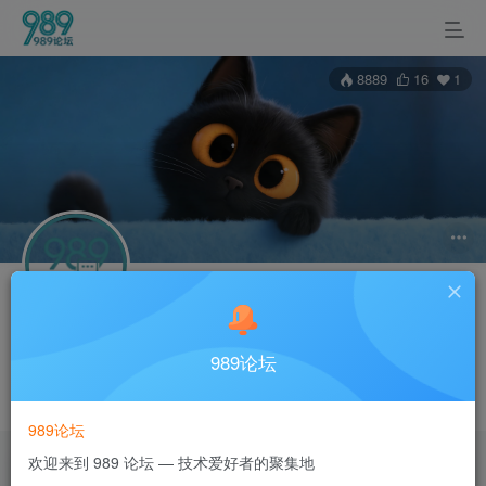
8889
16
1
关注
私信
989超管
989论坛
989官方
管理员
超级版主
版主
Telegram
989综合论坛管理员
989论坛
欢迎来到 989 论坛 — 技术爱好者的聚集地
帖子
2
文章
2
收藏
0
评论
8
版块
9
粉丝
1