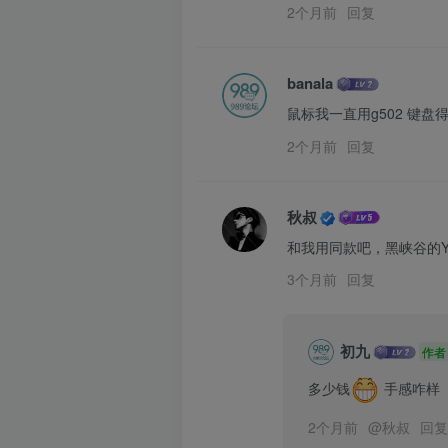
2个月前
回复
banala
鼠标我一直用g502 键
2个月前
回复
秋叔
和我用同款吧，黑峡谷的
3个月前
回复
初九
作者
多少钱
 手感咋样
2个月前
@
秋叔
回复