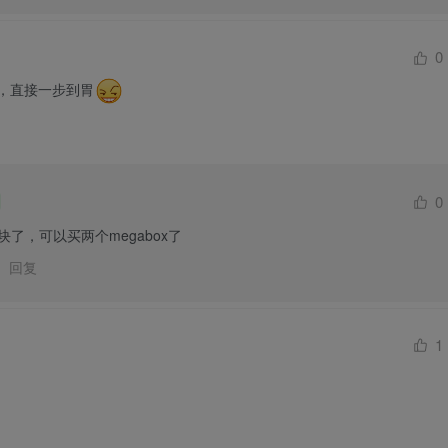
0
W，直接一步到胃
0
块了，可以买两个megabox了
回复
1