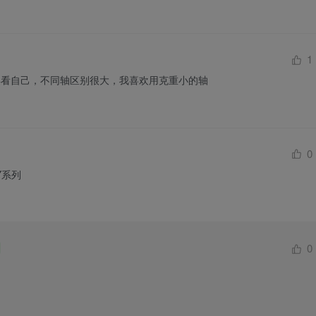
1
盘得看自己，不同轴区别很大，我喜欢用克重小的轴
0
Y系列
0