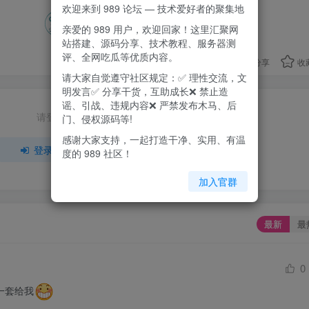
欢迎来到 989 论坛 — 技术爱好者的聚集地
亲爱的 989 用户，欢迎回家！这里汇聚网
+1
+1
站搭建、源码分享、技术教程、服务器测
评、全网吃瓜等优质内容。
分享
收
请大家自觉遵守社区规定：✅ 理性交流，文
明发言✅ 分享干货，互助成长❌ 禁止造
谣、引战、违规内容❌ 严禁发布木马、后
请登录后发表评论
门、侵权源码等!
感谢大家支持，一起打造干净、实用、有温
登录
注册
度的 989 社区！
加入官群
最新
最
0
一套给我