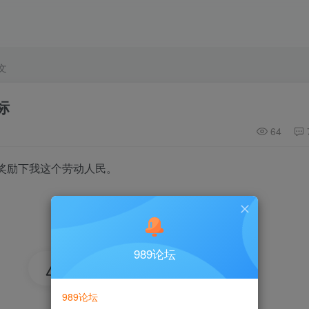
文
标
64
，奖励下我这个劳动人民。
989论坛
2
989论坛
2人已评分