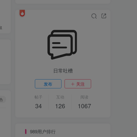
藏
日常吐槽
发布
关注
帖子
互动
阅读
热
34
126
1067
989用户排行