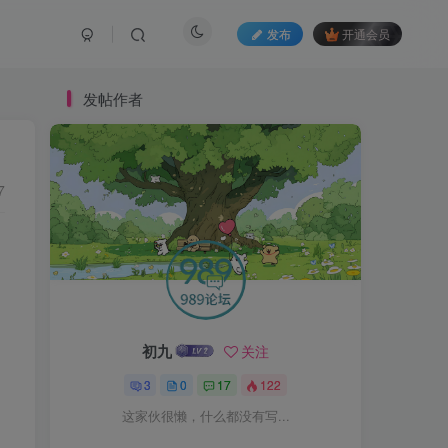
发布
开通会员
发帖作者
7
初九
关注
3
0
17
122
这家伙很懒，什么都没有写...