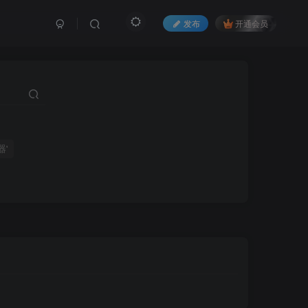
发布
开通会员
器'