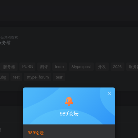
开启精彩搜索
服务器
PUBG
测评
index
&type=post
开发
2026
服务
ubg
test
&type=forum
test'
989论坛
量
989论坛