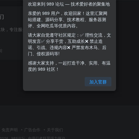
欢迎来到 989 论坛 — 技术爱好者的聚集地
亲爱的 989 用户，欢迎回家！这里汇聚网
们
站搭建、源码分享、技术教程、服务器测
评、全网吃瓜等优质内容。
989 论坛 IT 服务器板块，专注服务器运维、VPS 使用、云服务器、网站搭建、Linux 运维、网络安全、域名主机等技术交流。为 IT 从业者、运维人员、站长提供 VPS 配置、服务器优化、建站教程、技...
请大家自觉遵守社区规定：✅ 理性交流，文
明发言✅ 分享干货，互助成长❌ 禁止造
谣、引战、违规内容❌ 严禁发布木马、后
前
0
71
6
门、侵权源码等!
感谢大家支持，一起打造干净、实用、有温
度的 989 社区！
加入官群
免责声明
广告合作
关于我们
 2026 ·
989论坛
· 由
逆行者联盟
强力驱动.